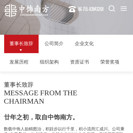
86-755-83843268
董事长致辞
公司简介
企业文化
发展历程
组织架构
资质证书
荣誉奖项
董事长致辞
MESSAGE FROM THE
CHAIRMAN
廿年之初，取自中饰南方。
数载中饰人励精图治，积跬步以行千里，积小流而汇成川。公司秉