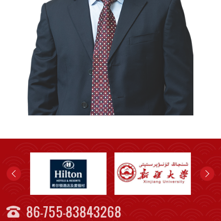
86-755-83843268