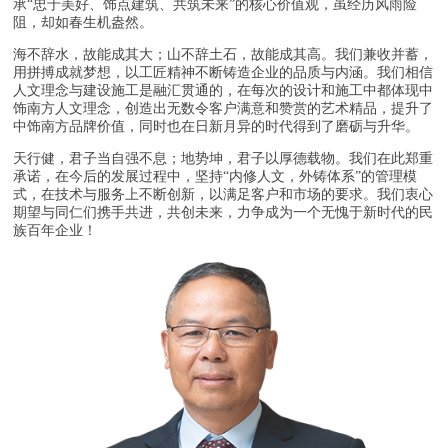
承“忠于美好、饰点建筑、共筑未来”的核心价值观，虽经历风雨险
阻，却如春生机盎然。
海不辞水，故能成其大；山不辞土石，故能成其高。我们兼收并蓄，
用拼搏成就梦想，以工匠精神不断铸造企业的品质与内涵。我们相信
人文理念与建设施工是融汇贯通的，在每次的设计和施工中都体现中
饰南方人文理念，创造出无数令客户满意和赞赏的艺术精品，提升了
中饰南方品牌价值，同时也在日新月异的时代得到了磨砺与升华。
天行健，君子当自强不息；地势坤，君子以厚德载物。我们在此郑重
承诺，在今后的发展过程中，坚持“内修人文，外铸体系”的管理模
式，在技术与服务上不断创新，以满足客户和市场的要求。我们衷心
期望与同仁们携手共进，共创未来，力争成为一个无愧于新时代的民
族百年企业！